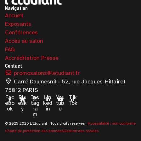
Navigation
Accueil
Exposants
Conférences
Accès au salon
FAQ
Accréditation Presse
Contact
promosalons@letudiant.fr
Carré Daumesnil - 52, rue Jacques-Hillairet
75012 PARIS
Fac
Blu
Ins
Lin
You
Tik
ebo
esk
tag
ked
tub
Tok
ok
y
ra
in
e
m
© 2025-2026 L'Etudiant - Tous droits réservés -
Accessibilité : non conforme
Charte de protection des données
Gestion des cookies